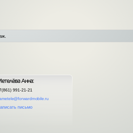
аж.
етелёва Анна:
7(861) 991-21-21
ametele@forwardmobile.ru
аписать письмо