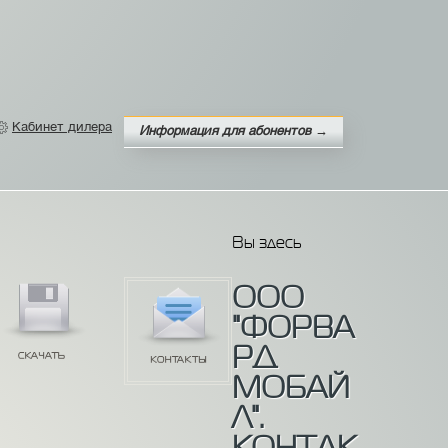
Кабинет дилера
Информация для абонентов →
Вы здесь
ООО
"ФОРВА
РД
МОБАЙ
Л".
КОНТАК