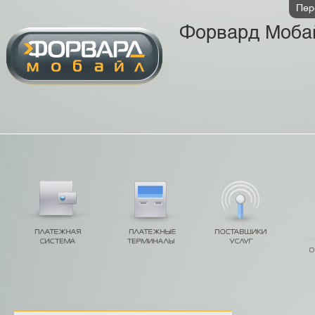
Пер
Форвард Моба