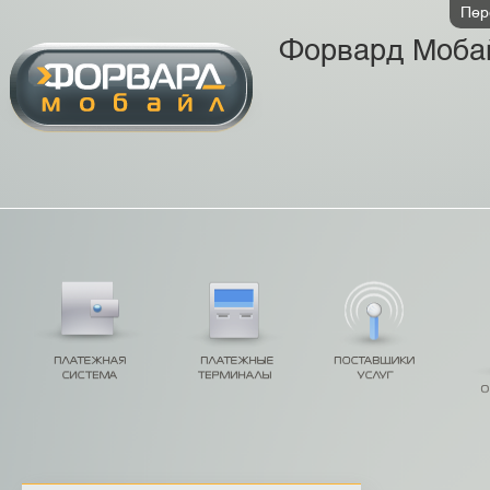
Пер
Форвард Моба