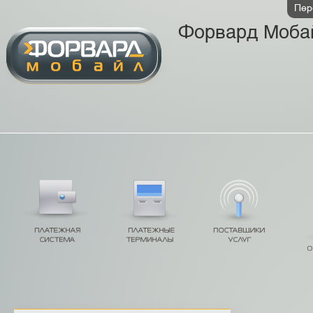
Пер
Форвард Моба