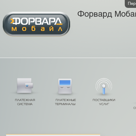
Пер
Форвард Моба