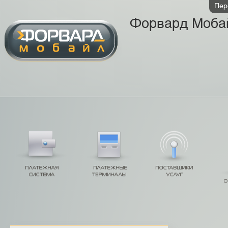
Пер
Форвард Моба