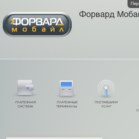
Пер
Форвард Моба