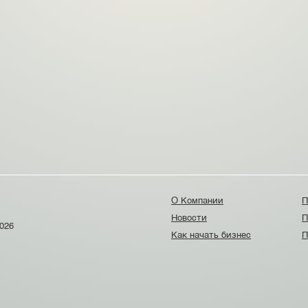
О Компании
П
Новости
П
026
Как начать бизнес
П