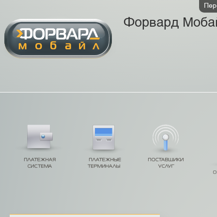
Пер
Форвард Моба