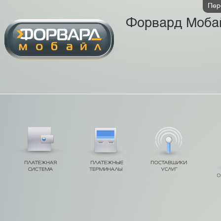
Пер
Форвард Моба