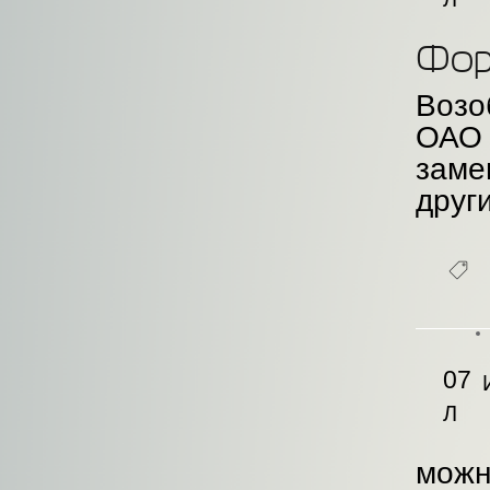
Фор
Возо
ОАО 
заме
друг
07
Л
можн