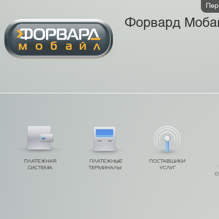
Пер
Форвард Моба