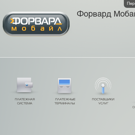
Пер
Форвард Моба